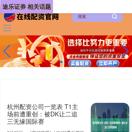
-->
途乐证券 相关话题
杭州配资公司一览表 T1主
场前遭重创：被DK让二追
三无缘国际赛