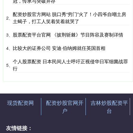
冠，传承与突破并存
配资炒股官方网站 脱口秀“穷门”火了！小四爷自嘲土房
2、
土蝎子，打工人笑着笑着就哭了
股票配资平台官网 《披荆斩棘》节目阵容及赛制详情
3、
比较大的证券公司 安迪·伯纳姆就任英国首相
4、
个人股票配资 日本民间人士呼吁正视侵华日军细菌战罪
5、
行
现货配资网
配资炒股官网开
吉林炒股配资平
户
台
友情链接：