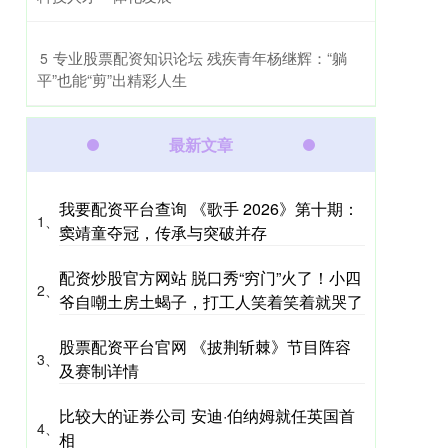
​专业股票配资知识论坛 残疾青年杨继辉：“躺
5
平”也能“剪”出精彩人生
最新文章
我要配资平台查询 《歌手 2026》第十期：
1、
窦靖童夺冠，传承与突破并存
配资炒股官方网站 脱口秀“穷门”火了！小四
2、
爷自嘲土房土蝎子，打工人笑着笑着就哭了
股票配资平台官网 《披荆斩棘》节目阵容
3、
及赛制详情
比较大的证券公司 安迪·伯纳姆就任英国首
4、
相